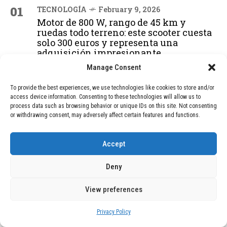
01
TECNOLOGÍA
February 9, 2026
Motor de 800 W, rango de 45 km y
ruedas todo terreno: este scooter cuesta
solo 300 euros y representa una
adquisición impresionante
Manage Consent
02
TECNOLOGÍA
December 24, 2025
To provide the best experiences, we use technologies like cookies to store and/or
access device information. Consenting to these technologies will allow us to
Vídeo impactante: BYD revela en
process data such as browsing behavior or unique IDs on this site. Not consenting
grabación cómo añadir 400 km de rango
or withdrawing consent, may adversely affect certain features and functions.
en apenas 5 minutos de carga
Accept
03
BLOG
December 24, 2025
Deny
GAME se Une a la Oferta de Balizas V16
Geolocalizadas, Obligatorias a Partir de
View preferences
2026
Privacy Policy