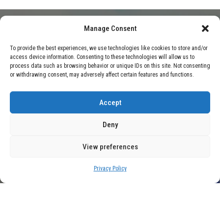
Manage Consent
HOME
BLOG
REBAJA DE PRECIOS EN EL MERCADO DE
To provide the best experiences, we use technologies like cookies to store and/or
access device information. Consenting to these technologies will allow us to
INTELIGENCIA ARTIFICIAL: DEEPSEEK LIDERA EL
process data such as browsing behavior or unique IDs on this site. Not consenting
or withdrawing consent, may adversely affect certain features and functions.
CAMBIO
Accept
Deny
View preferences
Privacy Policy