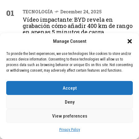
01
TECNOLOGÍA
December 24, 2025
Vídeo impactante: BYD revela en
grabación cómo añadir 400 km de rango
en apenas 5 minutos de carga
Manage Consent
02
TECNOLOGÍA
February 9, 2026
To provide the best experiences, we use technologies like cookies to store and/or
access device information. Consenting to these technologies will allow us to
Motor de 800 W, rango de 45 km y
process data such as browsing behavior or unique IDs on this site. Not consenting
ruedas todo terreno: este scooter cuesta
or withdrawing consent, may adversely affect certain features and functions.
solo 300 euros y representa una
adquisición impresionante
Accept
Deny
03
BLOG
December 24, 2025
GAME se Une a la Oferta de Balizas V16
View preferences
Geolocalizadas, Obligatorias a Partir de
2026
Privacy Policy