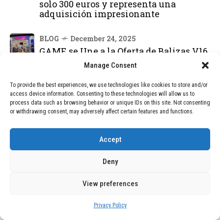
solo 300 euros y representa una
adquisición impresionante
BLOG
December 24, 2025
GAME se Une a la Oferta de Balizas V16
Geolocalizadas, Obligatorias a Partir de
Manage Consent
2026
To provide the best experiences, we use technologies like cookies to store and/or
access device information. Consenting to these technologies will allow us to
BLOG
December 24, 2025
process data such as browsing behavior or unique IDs on this site. Not consenting
Devastadora Explosión en Residencia
or withdrawing consent, may adversely affect certain features and functions.
de Ancianos de Pensilvania Deja al
Menos Dos Víctimas Fatales
Accept
Deny
DEAL OF THE MONTH
01
View preferences
TECNOLOGÍA
December 24, 2025
Vídeo impactante: BYD revela en
grabación cómo añadir 400 km de rango
Privacy Policy
en apenas 5 minutos de carga