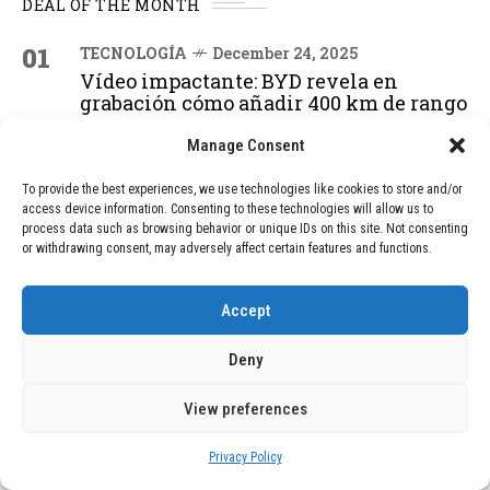
DEAL OF THE MONTH
01
TECNOLOGÍA
December 24, 2025
Vídeo impactante: BYD revela en
grabación cómo añadir 400 km de rango
en apenas 5 minutos de carga
Manage Consent
To provide the best experiences, we use technologies like cookies to store and/or
02
TECNOLOGÍA
February 9, 2026
access device information. Consenting to these technologies will allow us to
Motor de 800 W, rango de 45 km y
process data such as browsing behavior or unique IDs on this site. Not consenting
ruedas todo terreno: este scooter cuesta
or withdrawing consent, may adversely affect certain features and functions.
solo 300 euros y representa una
adquisición impresionante
Accept
Deny
03
BLOG
December 24, 2025
GAME se Une a la Oferta de Balizas V16
View preferences
Geolocalizadas, Obligatorias a Partir de
2026
Privacy Policy