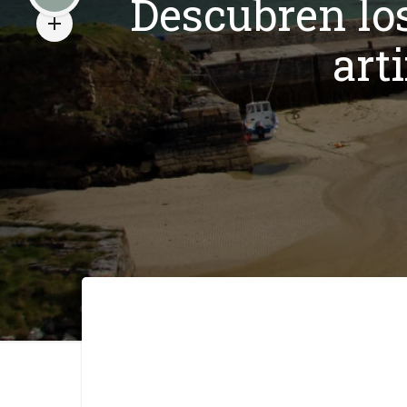
Descubren los
art