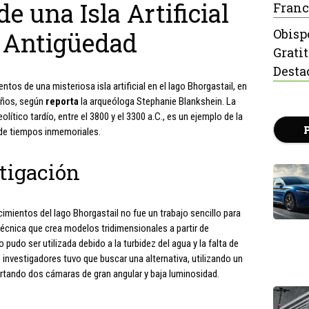
e una Isla Artificial
Franc
Obisp
 Antigüedad
Grati
Desta
ntos de una misteriosa isla artificial en el lago Bhorgastail, en
 años, según
reporta
la arqueóloga Stephanie Blankshein. La
olítico tardío, entre el 3800 y el 3300 a.C., es un ejemplo de la
de tiempos inmemoriales.
stigación
cimientos del lago Bhorgastail no fue un trabajo sencillo para
écnica que crea modelos tridimensionales a partir de
udo ser utilizada debido a la turbidez del agua y la falta de
de investigadores tuvo que buscar una alternativa, utilizando un
ortando dos cámaras de gran angular y baja luminosidad.