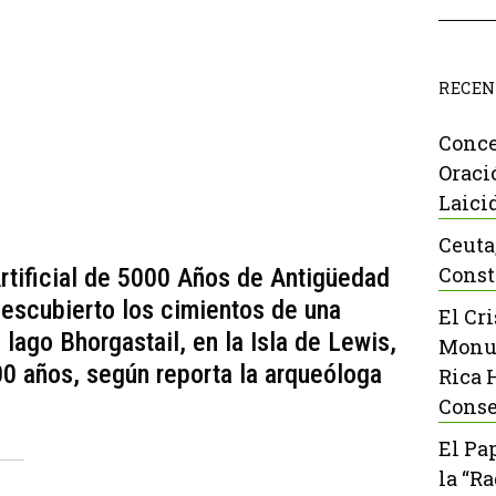
RECEN
Conce
Oraci
Laici
Ceuta
Const
rtificial de 5000 Años de Antigüedad
descubierto los cimientos de una
El Cr
l lago Bhorgastail, en la Isla de Lewis,
Monu
0 años, según reporta la arqueóloga
Rica 
Conse
El Pa
la “R