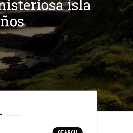
isteriosa isla
años
H
SEARCH