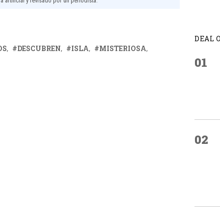
 artificial y revisado por un periodista.
DEAL 
OS
DESCUBREN
ISLA
MISTERIOSA
01
02