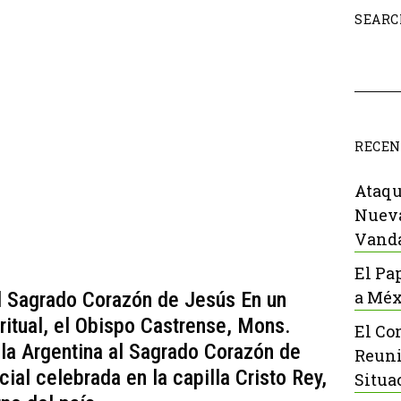
SEARC
RECEN
Ataqu
Nueva
Vanda
El Pa
a Méx
l Sagrado Corazón de Jesús En un
ritual, el Obispo Castrense, Mons.
El Co
 la Argentina al Sagrado Corazón de
Reuni
ial celebrada en la capilla Cristo Rey,
Situa