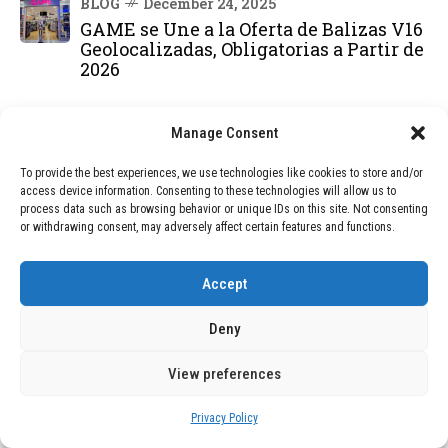
BLOG
December 24, 2025
GAME se Une a la Oferta de Balizas V16
Geolocalizadas, Obligatorias a Partir de
2026
BLOG
December 24, 2025
Manage Consent
Devastadora Explosión en Residencia
de Ancianos de Pensilvania Deja al
To provide the best experiences, we use technologies like cookies to store and/or
Menos Dos Víctimas Fatales
access device information. Consenting to these technologies will allow us to
process data such as browsing behavior or unique IDs on this site. Not consenting
or withdrawing consent, may adversely affect certain features and functions.
DEAL OF THE MONTH
Accept
01
TECNOLOGÍA
December 24, 2025
Vídeo impactante: BYD revela en
Deny
grabación cómo añadir 400 km de rango
en apenas 5 minutos de carga
View preferences
Privacy Policy
02
TECNOLOGÍA
February 9, 2026