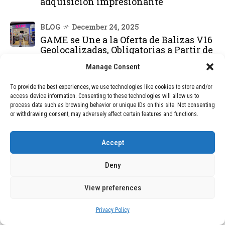
adquisición impresionante
BLOG
December 24, 2025
GAME se Une a la Oferta de Balizas V16
Geolocalizadas, Obligatorias a Partir de
2026
Manage Consent
BLOG
December 24, 2025
To provide the best experiences, we use technologies like cookies to store and/or
Devastadora Explosión en Residencia
access device information. Consenting to these technologies will allow us to
process data such as browsing behavior or unique IDs on this site. Not consenting
de Ancianos de Pensilvania Deja al
or withdrawing consent, may adversely affect certain features and functions.
Menos Dos Víctimas Fatales
Accept
DEAL OF THE MONTH
Deny
01
TECNOLOGÍA
December 24, 2025
Vídeo impactante: BYD revela en
View preferences
grabación cómo añadir 400 km de rango
en apenas 5 minutos de carga
Privacy Policy