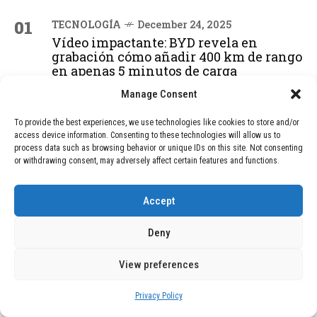
01
TECNOLOGÍA
December 24, 2025
Vídeo impactante: BYD revela en
grabación cómo añadir 400 km de rango
en apenas 5 minutos de carga
Manage Consent
02
TECNOLOGÍA
February 9, 2026
To provide the best experiences, we use technologies like cookies to store and/or
access device information. Consenting to these technologies will allow us to
Motor de 800 W, rango de 45 km y
process data such as browsing behavior or unique IDs on this site. Not consenting
ruedas todo terreno: este scooter cuesta
or withdrawing consent, may adversely affect certain features and functions.
solo 300 euros y representa una
adquisición impresionante
Accept
03
BLOG
December 24, 2025
Deny
GAME se Une a la Oferta de Balizas V16
Geolocalizadas, Obligatorias a Partir de
View preferences
2026
Privacy Policy