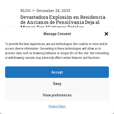
BLOG
December 24, 2025
Devastadora Explosión en Residencia
de Ancianos de Pensilvania Deja al
Menos Dos Víctimas Fatales
Manage Consent
To provide the best experiences, we use technologies like cookies to store and/or
DEAL OF THE MONTH
access device information. Consenting to these technologies will allow us to
process data such as browsing behavior or unique IDs on this site. Not consenting
01
TECNOLOGÍA
December 24, 2025
or withdrawing consent, may adversely affect certain features and functions.
Vídeo impactante: BYD revela en
grabación cómo añadir 400 km de rango
Accept
en apenas 5 minutos de carga
Deny
02
TECNOLOGÍA
February 9, 2026
View preferences
Motor de 800 W, rango de 45 km y
ruedas todo terreno: este scooter cuesta
Privacy Policy
solo 300 euros y representa una
adquisición impresionante