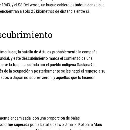
de 1943, y el SS Dellwood, un buque cablero estadounidense que
ncuentran a solo 25 kilómetros de distancia entre sí,
scubrimiento
primer lugar, la batalla de Attu es probablemente la campaña
ndial, y este descubrimiento marca el comienzo de una
eve la tragedia sufrida por el pueblo indígena Saskinax̂ de
s de la ocupación y posteriormente se les negó el regreso a su
viados a Japón no sobrevivieron, y aquellos que lo hicieron
o
amente encarnizada, con una proporción de bajas
lo fue superada por la batalla de Iwo Jima. El Kotohira Maru