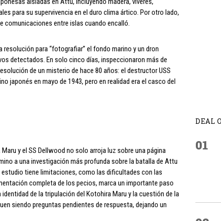
aponesas aisladas en Attu, incluyendo madera, víveres,
es para su supervivencia en el duro clima ártico. Por otro lado,
e comunicaciones entre islas cuando encalló.
ta resolución para “fotografiar” el fondo marino y un dron
ivos detectados. En solo cinco días, inspeccionaron más de
 resolución de un misterio de hace 80 años: el destructor USS
ino japonés en mayo de 1943, pero en realidad era el casco del
DEAL 
01
a Maru y el SS Dellwood no solo arroja luz sobre una página
amino a una investigación más profunda sobre la batalla de Attu
 estudio tiene limitaciones, como las dificultades con las
mentación completa de los pecios, marca un importante paso
 identidad de la tripulación del Kotohira Maru y la cuestión de la
iguen siendo preguntas pendientes de respuesta, dejando un