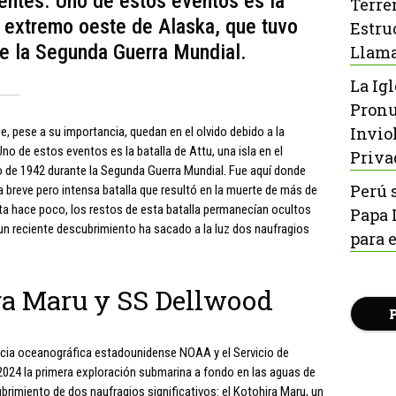
ntes. Uno de estos eventos es la
Terre
el extremo oeste de Alaska, que tuvo
Estru
te la Segunda Guerra Mundial.
Llama
La Ig
Pronu
Invio
ue, pese a su importancia, quedan en el olvido debido a la
 de estos eventos es la batalla de Attu, una isla en el
Priva
o de 1942 durante la Segunda Guerra Mundial. Fue aquí donde
Perú s
breve pero intensa batalla que resultó en la muerte de más de
a hace poco, los restos de esta batalla permanecían ocultos
Papa 
 un reciente descubrimiento ha sacado a la luz dos naufragios
para 
ira Maru y SS Dellwood
encia oceanográfica estadounidense NOAA y el Servicio de
 2024 la primera exploración submarina a fondo en las aguas de
brimiento de dos naufragios significativos: el Kotohira Maru, un