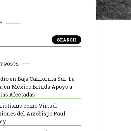
H
SEARCH
T POSTS
dio en Baja California Sur: La
ia en México Brinda Apoyo a
ias Afectadas
triotismo como Virtud:
xiones del Arzobispo Paul
ley