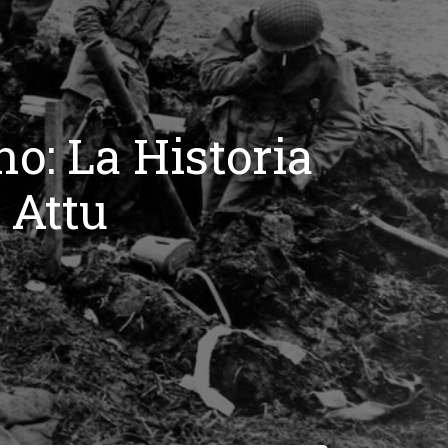
o: La Historia
 Attu