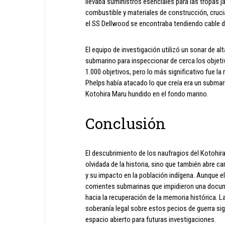
llevaba suministros esenciales para las tropas j
combustible y materiales de construcción, crucial
el SS Dellwood se encontraba tendiendo cable d
El equipo de investigación utilizó un sonar de al
submarino para inspeccionar de cerca los objet
1.000 objetivos, pero lo más significativo fue la
Phelps había atacado lo que creía era un submar
Kotohira Maru hundido en el fondo marino.
Conclusión
El descubrimiento de los naufragios del Kotohir
olvidada de la historia, sino que también abre c
y su impacto en la población indígena. Aunque el
corrientes submarinas que impidieron una docu
hacia la recuperación de la memoria histórica. La
soberanía legal sobre estos pecios de guerra s
espacio abierto para futuras investigaciones.