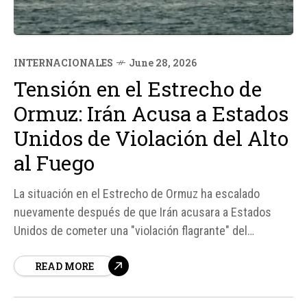
INTERNACIONALES
June 28, 2026
Tensión en el Estrecho de
Ormuz: Irán Acusa a Estados
Unidos de Violación del Alto
al Fuego
La situación en el Estrecho de Ormuz ha escalado
nuevamente después de que Irán acusara a Estados
Unidos de cometer una "violación flagrante" del
protocolo de acuerdo firmado para poner fin a la guerra
READ MORE
en la región. Según fuentes, los bombardeos
estadounidenses realizados el viernes sobre territorio
iraní derivaron en...