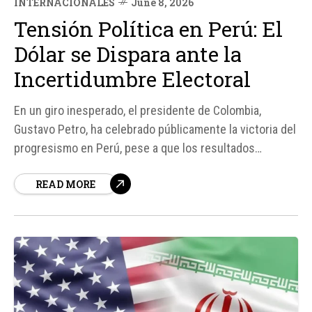
INTERNACIONALES
June 8, 2026
Tensión Política en Perú: El
Dólar se Dispara ante la
Incertidumbre Electoral
En un giro inesperado, el presidente de Colombia,
Gustavo Petro, ha celebrado públicamente la victoria del
progresismo en Perú, pese a que los resultados
oficiales de la segunda vuelta presidencial aún no han
READ MORE
sido anunciados. Con el 93% de las actas escrutadas, la
diferencia entre los candidatos Roberto Sánchez y Keiko
Fujimori es...