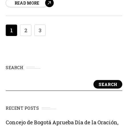
READ MORE
representaban una amenaza para el tráfico marítimo
internacional en una de las rutas más estratégicas
para...
1
2
3
SEARCH
SEARCH
RECENT POSTS
Concejo de Bogotá Aprueba Día de la Oración,