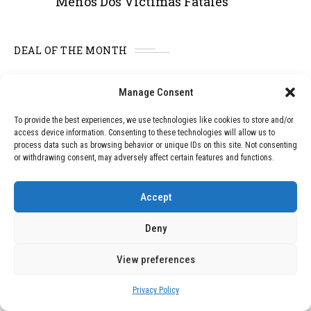
Menos Dos Víctimas Fatales
DEAL OF THE MONTH
01
TECNOLOGÍA
February 9, 2026
Manage Consent
Motor de 800 W, rango de 45 km y
ruedas todo terreno: este scooter cuesta
To provide the best experiences, we use technologies like cookies to store and/or
solo 300 euros y representa una
access device information. Consenting to these technologies will allow us to
adquisición impresionante
process data such as browsing behavior or unique IDs on this site. Not consenting
or withdrawing consent, may adversely affect certain features and functions.
02
TECNOLOGÍA
December 24, 2025
Accept
Vídeo impactante: BYD revela en
grabación cómo añadir 400 km de rango
Deny
en apenas 5 minutos de carga
View preferences
03
BLOG
December 24, 2025
Privacy Policy
GAME se Une a la Oferta de Balizas V16