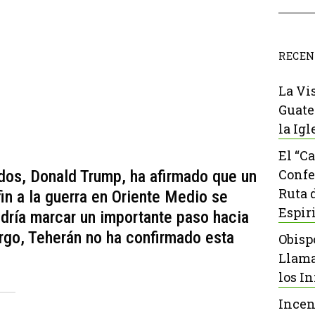
RECEN
La Vi
Guate
la Igl
El “C
Confe
dos, Donald Trump, ha afirmado que un
Ruta 
in a la guerra en Oriente Medio se
Espir
odría marcar un importante paso hacia
argo, Teherán no ha confirmado esta
Obisp
Llama
los I
Incen