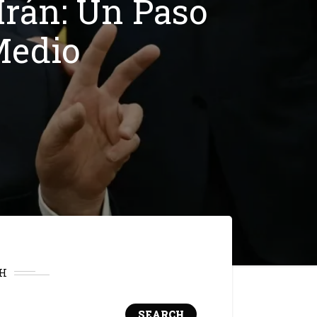
Irán: Un Paso
Medio
H
SEARCH