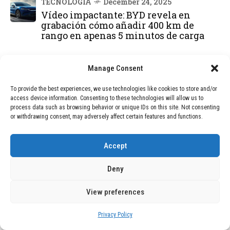
TECNOLOGÍA
December 24, 2025
Vídeo impactante: BYD revela en
grabación cómo añadir 400 km de
rango en apenas 5 minutos de carga
BLOG
December 24, 2025
Manage Consent
GAME se Une a la Oferta de Balizas V16
Geolocalizadas, Obligatorias a Partir de
To provide the best experiences, we use technologies like cookies to store and/or
2026
access device information. Consenting to these technologies will allow us to
process data such as browsing behavior or unique IDs on this site. Not consenting
or withdrawing consent, may adversely affect certain features and functions.
BLOG
December 24, 2025
Devastadora Explosión en Residencia
de Ancianos de Pensilvania Deja al
Accept
Menos Dos Víctimas Fatales
Deny
DEAL OF THE MONTH
View preferences
01
TECNOLOGÍA
February 9, 2026
Privacy Policy
Motor de 800 W, rango de 45 km y