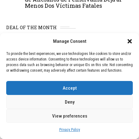
Menos Dos Víctimas Fatales
DEAL OF THE MONTH
01
TECNOLOGÍA
December 24, 2025
Manage Consent
Vídeo impactante: BYD revela en
To provide the best experiences, we use technologies like cookies to store and/or
grabación cómo añadir 400 km de rango
access device information. Consenting to these technologies will allow us to
en apenas 5 minutos de carga
process data such as browsing behavior or unique IDs on this site. Not consenting
or withdrawing consent, may adversely affect certain features and functions.
02
TECNOLOGÍA
February 9, 2026
Accept
Motor de 800 W, rango de 45 km y
ruedas todo terreno: este scooter cuesta
Deny
solo 300 euros y representa una
adquisición impresionante
View preferences
Privacy Policy
03
BLOG
December 24, 2025