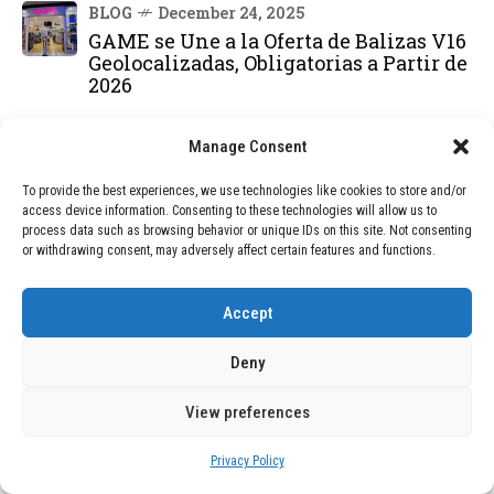
BLOG
December 24, 2025
GAME se Une a la Oferta de Balizas V16
Geolocalizadas, Obligatorias a Partir de
2026
BLOG
December 24, 2025
Manage Consent
Devastadora Explosión en Residencia
de Ancianos de Pensilvania Deja al
To provide the best experiences, we use technologies like cookies to store and/or
Menos Dos Víctimas Fatales
access device information. Consenting to these technologies will allow us to
process data such as browsing behavior or unique IDs on this site. Not consenting
or withdrawing consent, may adversely affect certain features and functions.
DEAL OF THE MONTH
Accept
01
TECNOLOGÍA
December 24, 2025
Deny
Vídeo impactante: BYD revela en
grabación cómo añadir 400 km de rango
en apenas 5 minutos de carga
View preferences
Privacy Policy
TECNOLOGÍA
February 9, 2026