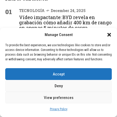
01
TECNOLOGÍA
December 24, 2025
Vídeo impactante: BYD revela en
grabación cómo añadir 400 km de rango
en apenas 5 minutos de carga
Manage Consent
02
To provide the best experiences, we use technologies like cookies to store and/or
TECNOLOGÍA
February 9, 2026
access device information. Consenting to these technologies will allow us to
Motor de 800 W, rango de 45 km y
process data such as browsing behavior or unique IDs on this site. Not consenting
ruedas todo terreno: este scooter cuesta
or withdrawing consent, may adversely affect certain features and functions.
solo 300 euros y representa una
adquisición impresionante
Accept
Deny
03
BLOG
December 24, 2025
GAME se Une a la Oferta de Balizas V16
View preferences
Geolocalizadas, Obligatorias a Partir de
2026
Privacy Policy