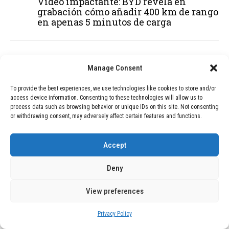
Vídeo impactante: BYD revela en
grabación cómo añadir 400 km de rango
en apenas 5 minutos de carga
02
TECNOLOGÍA
February 9, 2026
Manage Consent
Motor de 800 W, rango de 45 km y
ruedas todo terreno: este scooter cuesta
To provide the best experiences, we use technologies like cookies to store and/or
solo 300 euros y representa una
access device information. Consenting to these technologies will allow us to
adquisición impresionante
process data such as browsing behavior or unique IDs on this site. Not consenting
or withdrawing consent, may adversely affect certain features and functions.
03
BLOG
December 24, 2025
Accept
GAME se Une a la Oferta de Balizas V16
Geolocalizadas, Obligatorias a Partir de
Deny
2026
View preferences
04
BLOG
December 24, 2025
Privacy Policy
Devastadora Explosión en Residencia