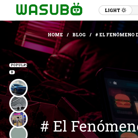
LIGHT
HOME
BLOG
# EL FENÓMENO D
POPULA
R
# El Fenómeno