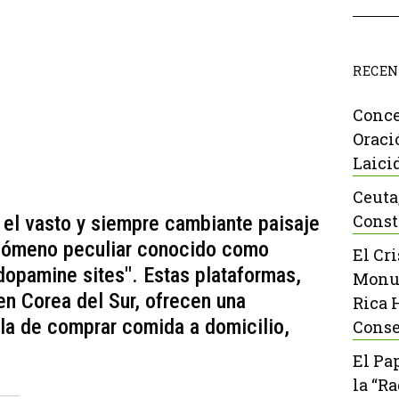
RECEN
Conce
Oraci
Laici
Ceuta
Const
 el vasto y siempre cambiante paisaje
fenómeno peculiar conocido como
El Cr
dopamine sites". Estas plataformas,
Monu
n Corea del Sur, ofrecen una
Rica 
 la de comprar comida a domicilio,
Conse
El Pa
la “R