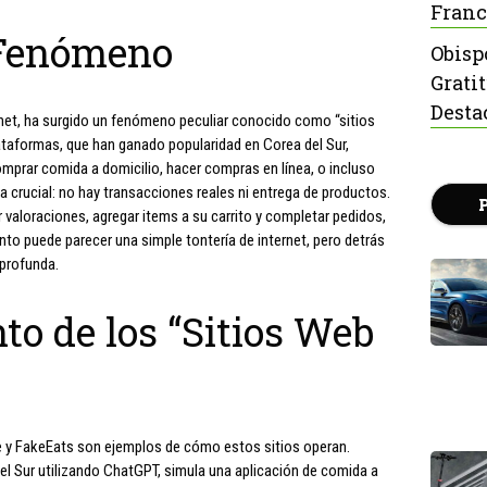
Franc
 Fenómeno
Obisp
Grati
Desta
rnet, ha surgido un fenómeno peculiar conocido como “sitios
taformas, que han ganado popularidad en Corea del Sur,
comprar comida a domicilio, hacer compras en línea, o incluso
 crucial: no hay transacciones reales ni entrega de productos.
 valoraciones, agregar items a su carrito y completar pedidos,
nto puede parecer una simple tontería de internet, pero detrás
 profunda.
o de los “Sitios Web
e y FakeEats son ejemplos de cómo estos sitios operan.
del Sur utilizando ChatGPT, simula una aplicación de comida a