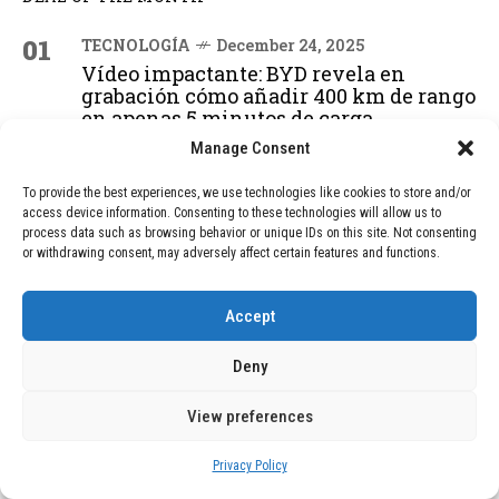
01
TECNOLOGÍA
December 24, 2025
Vídeo impactante: BYD revela en
grabación cómo añadir 400 km de rango
en apenas 5 minutos de carga
Manage Consent
02
To provide the best experiences, we use technologies like cookies to store and/or
TECNOLOGÍA
February 9, 2026
access device information. Consenting to these technologies will allow us to
Motor de 800 W, rango de 45 km y
process data such as browsing behavior or unique IDs on this site. Not consenting
ruedas todo terreno: este scooter cuesta
or withdrawing consent, may adversely affect certain features and functions.
solo 300 euros y representa una
adquisición impresionante
Accept
Deny
03
BLOG
December 24, 2025
GAME se Une a la Oferta de Balizas V16
View preferences
Geolocalizadas, Obligatorias a Partir de
2026
Privacy Policy