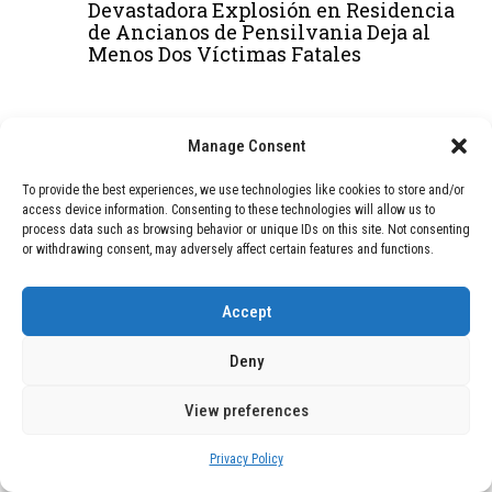
Devastadora Explosión en Residencia
de Ancianos de Pensilvania Deja al
Menos Dos Víctimas Fatales
DEAL OF THE MONTH
Manage Consent
01
TECNOLOGÍA
December 24, 2025
To provide the best experiences, we use technologies like cookies to store and/or
Vídeo impactante: BYD revela en
access device information. Consenting to these technologies will allow us to
grabación cómo añadir 400 km de rango
process data such as browsing behavior or unique IDs on this site. Not consenting
en apenas 5 minutos de carga
or withdrawing consent, may adversely affect certain features and functions.
Accept
02
TECNOLOGÍA
February 9, 2026
Motor de 800 W, rango de 45 km y
Deny
ruedas todo terreno: este scooter cuesta
solo 300 euros y representa una
View preferences
adquisición impresionante
Privacy Policy