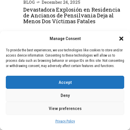
BLOG
December 24, 2025
Devastadora Explosión en Residencia
de Ancianos de Pensilvania Deja al
Menos Dos Víctimas Fatales
Manage Consent
DEAL OF THE MONTH
To provide the best experiences, we use technologies like cookies to store and/or
01
TECNOLOGÍA
December 24, 2025
access device information. Consenting to these technologies will allow us to
Vídeo impactante: BYD revela en
process data such as browsing behavior or unique IDs on this site. Not consenting
or withdrawing consent, may adversely affect certain features and functions.
grabación cómo añadir 400 km de rango
en apenas 5 minutos de carga
Accept
02
TECNOLOGÍA
February 9, 2026
Deny
Motor de 800 W, rango de 45 km y
ruedas todo terreno: este scooter cuesta
View preferences
solo 300 euros y representa una
adquisición impresionante
Privacy Policy