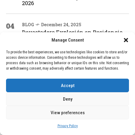
2026
04
BLOG
December 24, 2025
Devastadora Explosión en Residencia
de Ancianos de Pensilvania Deja al
Manage Consent
Menos Dos Víctimas Fatales
To provide the best experiences, we use technologies like cookies to store and/or
access device information. Consenting to these technologies will allow us to
process data such as browsing behavior or unique IDs on this site. Not consenting
ADVERTISEMENT
or withdrawing consent, may adversely affect certain features and functions.
Accept
Deny
View preferences
Privacy Policy