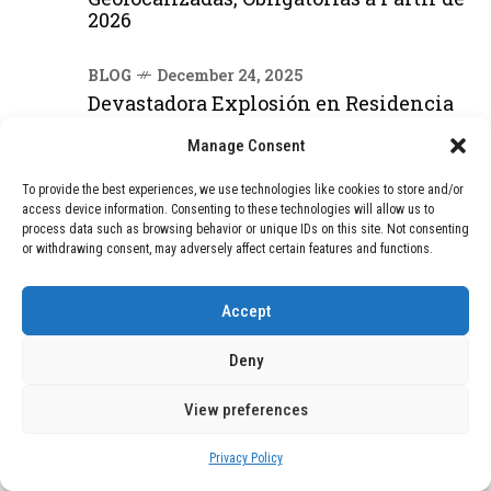
2026
BLOG
December 24, 2025
Devastadora Explosión en Residencia
de Ancianos de Pensilvania Deja al
Menos Dos Víctimas Fatales
Manage Consent
To provide the best experiences, we use technologies like cookies to store and/or
access device information. Consenting to these technologies will allow us to
DEAL OF THE MONTH
process data such as browsing behavior or unique IDs on this site. Not consenting
or withdrawing consent, may adversely affect certain features and functions.
01
TECNOLOGÍA
December 24, 2025
Vídeo impactante: BYD revela en
Accept
grabación cómo añadir 400 km de rango
en apenas 5 minutos de carga
Deny
View preferences
02
TECNOLOGÍA
February 9, 2026
Motor de 800 W, rango de 45 km y
Privacy Policy
ruedas todo terreno: este scooter cuesta