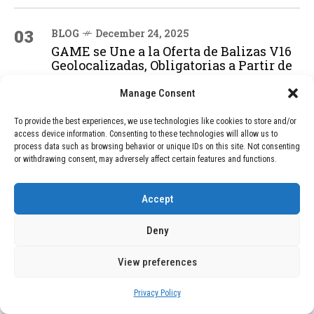
03
BLOG
December 24, 2025
GAME se Une a la Oferta de Balizas V16
Geolocalizadas, Obligatorias a Partir de
2026
Manage Consent
To provide the best experiences, we use technologies like cookies to store and/or
04
BLOG
December 24, 2025
access device information. Consenting to these technologies will allow us to
Devastadora Explosión en Residencia
process data such as browsing behavior or unique IDs on this site. Not consenting
de Ancianos de Pensilvania Deja al
or withdrawing consent, may adversely affect certain features and functions.
Menos Dos Víctimas Fatales
Accept
ADVERTISEMENT
Deny
View preferences
Privacy Policy