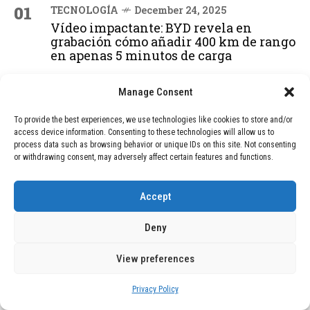
01
TECNOLOGÍA
December 24, 2025
Vídeo impactante: BYD revela en
grabación cómo añadir 400 km de rango
en apenas 5 minutos de carga
Manage Consent
02
TECNOLOGÍA
February 9, 2026
Motor de 800 W, rango de 45 km y
To provide the best experiences, we use technologies like cookies to store and/or
access device information. Consenting to these technologies will allow us to
ruedas todo terreno: este scooter cuesta
process data such as browsing behavior or unique IDs on this site. Not consenting
solo 300 euros y representa una
or withdrawing consent, may adversely affect certain features and functions.
adquisición impresionante
Accept
03
BLOG
December 24, 2025
Deny
GAME se Une a la Oferta de Balizas V16
Geolocalizadas, Obligatorias a Partir de
2026
View preferences
Privacy Policy
BLOG
December 24, 2025