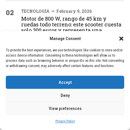
02
TECNOLOGÍA
February 9, 2026
Motor de 800 W, rango de 45 km y
ruedas todo terreno: este scooter cuesta
solo 300 euros y representa una
adquisición impresionante
Manage Consent
To provide the best experiences, we use technologies like cookies to store and/or
access device information. Consenting to these technologies will allow us to
03
BLOG
December 24, 2025
process data such as browsing behavior or unique IDs on this site. Not consenting
GAME se Une a la Oferta de Balizas V16
or withdrawing consent, may adversely affect certain features and functions.
Geolocalizadas, Obligatorias a Partir de
2026
Accept
Deny
04
BLOG
December 24, 2025
Devastadora Explosión en Residencia
View preferences
de Ancianos de Pensilvania Deja al
Menos Dos Víctimas Fatales
Privacy Policy