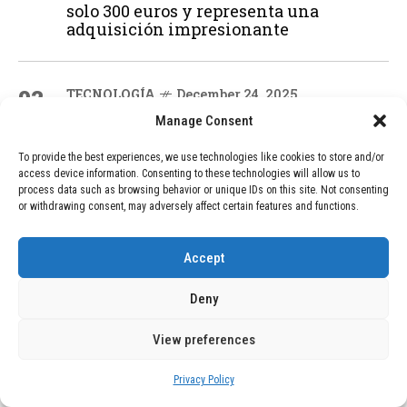
solo 300 euros y representa una
adquisición impresionante
02
TECNOLOGÍA
December 24, 2025
Vídeo impactante: BYD revela en
Manage Consent
grabación cómo añadir 400 km de rango
en apenas 5 minutos de carga
To provide the best experiences, we use technologies like cookies to store and/or
access device information. Consenting to these technologies will allow us to
process data such as browsing behavior or unique IDs on this site. Not consenting
or withdrawing consent, may adversely affect certain features and functions.
03
BLOG
December 24, 2025
GAME se Une a la Oferta de Balizas V16
Geolocalizadas, Obligatorias a Partir de
Accept
2026
Deny
View preferences
04
BLOG
December 24, 2025
Devastadora Explosión en Residencia
de Ancianos de Pensilvania Deja al
Privacy Policy
Menos Dos Víctimas Fatales