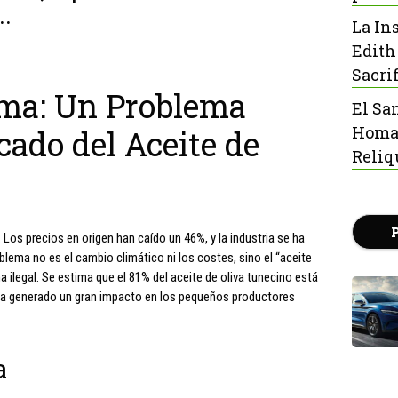
..
La In
Edith
Sacrif
sma: Un Problema
El Sa
Homaj
cado del Aceite de
Reliq
. Los precios en origen han caído un 46%, y la industria se ha
lema no es el cambio climático ni los costes, sino el “aceite
ilegal. Se estima que el 81% del aceite de oliva tunecino está
ha generado un gran impacto en los pequeños productores
a