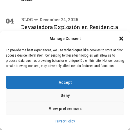
04
BLOG
December 24, 2025
Devastadora Explosión en Residencia
de Ancianos de Pensilvania Deja al
Menos Dos Víctimas Fatales
Manage Consent
To provide the best experiences, we use technologies like cookies to store and/or
access device information. Consenting to these technologies will allow us to
ADVERTISEMENT
process data such as browsing behavior or unique IDs on this site. Not consenting
or withdrawing consent, may adversely affect certain features and functions.
Accept
Deny
View preferences
Privacy Policy