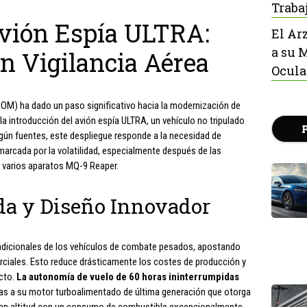
Traba
Avión Espía ULTRA:
El Ar
a su 
n Vigilancia Aérea
Ocula
OM) ha dado un paso significativo hacia la modernización de
la introducción del avión espía ULTRA, un vehículo no tripulado
gún fuentes, este despliegue responde a la necesidad de
arcada por la volatilidad, especialmente después de las
e varios aparatos MQ-9 Reaper.
a y Diseño Innovador
adicionales de los vehículos de combate pesados, apostando
ciales. Esto reduce drásticamente los costes de producción y
icto.
La autonomía de vuelo de 60 horas ininterrumpidas
ias a su motor turboalimentado de última generación que otorga