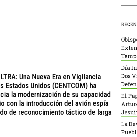
RECEN
Obisp
Exten
Tempo
Día I
Dos V
ULTRA: Una Nueva Era en Vigilancia
Defen
los Estados Unidos (CENTCOM) ha
acia la modernización de su capacidad
El Pa
io con la introducción del avión espía
Artur
ado de reconocimiento táctico de larga
Jesui
La De
Puebl