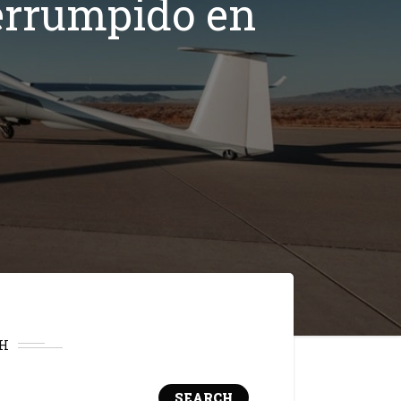
terrumpido en
H
SEARCH