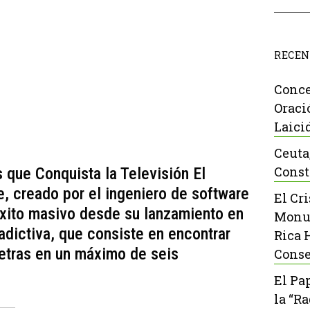
RECEN
Conce
Oraci
Laici
Ceuta
Const
 que Conquista la Televisión El
e, creado por el ingeniero de software
El Cr
éxito masivo desde su lanzamiento en
Monu
dictiva, que consiste en encontrar
Rica 
letras en un máximo de seis
Conse
El Pa
la “R