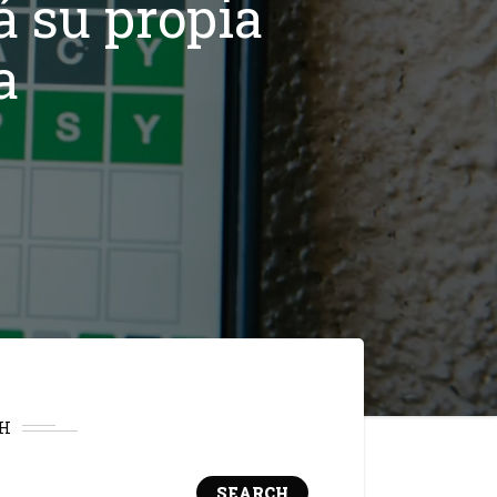
á su propia
a
H
SEARCH