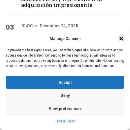
adquisición impresionante
03
BLOG
December 24, 2025
GAME se Une a la Oferta de Balizas V16
Geolocalizadas, Obligatorias a Partir de
Manage Consent
2026
To provide the best experiences, we use technologies like cookies to store and/or
access device information. Consenting to these technologies will allow us to
process data such as browsing behavior or unique IDs on this site. Not consenting
04
BLOG
December 24, 2025
or withdrawing consent, may adversely affect certain features and functions.
Devastadora Explosión en Residencia
de Ancianos de Pensilvania Deja al
Accept
Menos Dos Víctimas Fatales
Deny
ADVERTISEMENT
View preferences
Privacy Policy