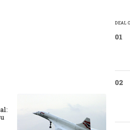
DEAL 
01
02
al:
su