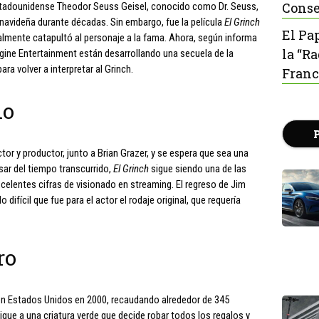
Conse
 estadounidense Theodor Seuss Geisel, conocido como Dr. Seuss,
 navideña durante décadas. Sin embargo, fue la película
El Grinch
El Pa
ealmente catapultó al personaje a la fama. Ahora, según informa
la “R
agine Entertainment están desarrollando una secuela de la
ra volver a interpretar al Grinch.
Franc
do
r y productor, junto a Brian Grazer, y se espera que sea una
esar del tiempo transcurrido,
El Grinch
sigue siendo una de las
celentes cifras de visionado en streaming. El regreso de Jim
ifícil que fue para el actor el rodaje original, que requería
ro
o en Estados Unidos en 2000, recaudando alrededor de 345
igue a una criatura verde que decide robar todos los regalos y