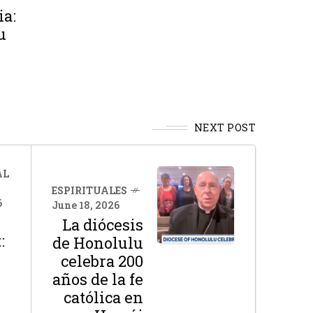
ia:
u
NEXT POST
AL
ESPIRITUALES
6
June 18, 2026
La diócesis
:
de Honolulu
celebra 200
años de la fe
católica en