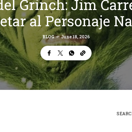
del Grinch: Jim Carr
retar al Personaje N
BLOG
June 18, 2026
SEARC