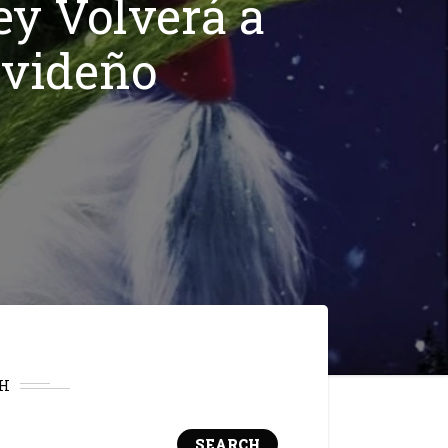
ey Volverá a
avideño
H
SEARCH