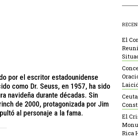
RECEN
El Co
Reuni
Situa
Conce
Oraci
ado por el escritor estadounidense
Laici
ido como Dr. Seuss, en 1957, ha sido
ura navideña durante décadas. Sin
Ceuta
Grinch de 2000, protagonizada por Jim
Const
pultó al personaje a la fama.
El Cr
Monu
Rica 