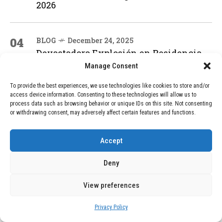
2026
04
BLOG
December 24, 2025
Devastadora Explosión en Residencia
de Ancianos de Pensilvania Deja al
Manage Consent
Menos Dos Víctimas Fatales
To provide the best experiences, we use technologies like cookies to store and/or
access device information. Consenting to these technologies will allow us to
process data such as browsing behavior or unique IDs on this site. Not consenting
ADVERTISEMENT
or withdrawing consent, may adversely affect certain features and functions.
Accept
Deny
View preferences
Privacy Policy