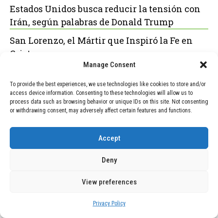
Estados Unidos busca reducir la tensión con
Irán, según palabras de Donald Trump
San Lorenzo, el Mártir que Inspiró la Fe en
Cristo
Manage Consent
To provide the best experiences, we use technologies like cookies to store and/or
access device information. Consenting to these technologies will allow us to
POPULAR
RECENT
process data such as browsing behavior or unique IDs on this site. Not consenting
or withdrawing consent, may adversely affect certain features and functions.
TECNOLOGÍA
February 9, 2026
Motor de 800 W, rango de 45 km y
Accept
ruedas todo terreno: este scooter cuesta
solo 300 euros y representa una
Deny
adquisición impresionante
View preferences
TECNOLOGÍA
December 24, 2025
Vídeo impactante: BYD revela en
Privacy Policy
grabación cómo añadir 400 km de