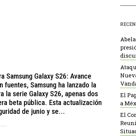
RECEN
Abela
presi
discu
Ataqu
Nueva
ara Samsung Galaxy S26: Avance
Vanda
 fuentes, Samsung ha lanzado la
a la serie Galaxy S26, apenas dos
El Pa
a beta pública. Esta actualización
a Méx
uridad de junio y se...
El Co
Reuni
Situa