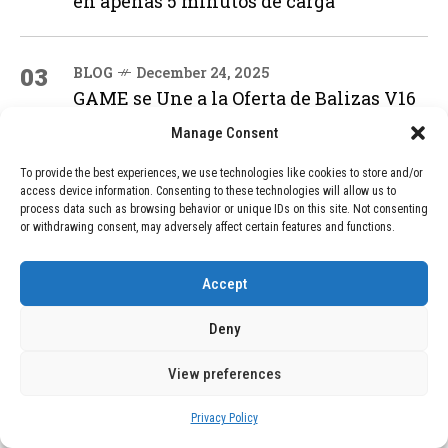
en apenas 5 minutos de carga
03
BLOG
December 24, 2025
GAME se Une a la Oferta de Balizas V16
Geolocalizadas, Obligatorias a Partir de
Manage Consent
2026
To provide the best experiences, we use technologies like cookies to store and/or
access device information. Consenting to these technologies will allow us to
04
BLOG
December 24, 2025
process data such as browsing behavior or unique IDs on this site. Not consenting
or withdrawing consent, may adversely affect certain features and functions.
Devastadora Explosión en Residencia
de Ancianos de Pensilvania Deja al
Menos Dos Víctimas Fatales
Accept
Deny
ADVERTISEMENT
View preferences
Privacy Policy