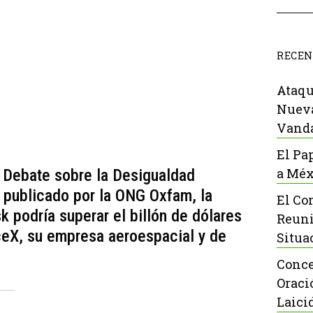
RECEN
Ataqu
Nueva
Vanda
El Pa
a Méx
l Debate sobre la Desigualdad
 publicado por la ONG Oxfam, la
El Co
k podría superar el billón de dólares
Reuni
ceX, su empresa aeroespacial y de
Situa
Conce
Oraci
Laici