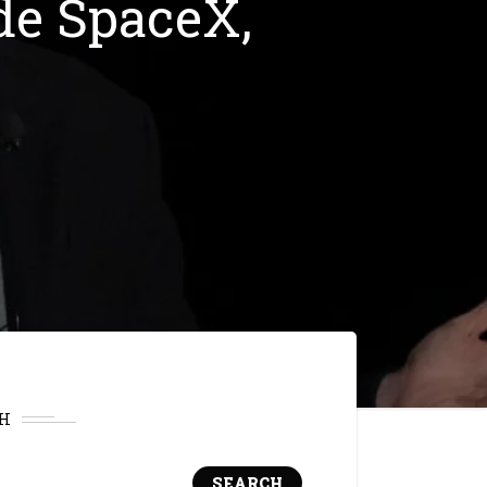
de SpaceX,
H
SEARCH