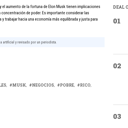
 y el aumento de la fortuna de Elon Musk tienen implicaciones
DEAL 
a concentración de poder. Es importante considerar las
01
y trabajar hacia una economía más equilibrada y justa para
 artificial y revisado por un periodista.
02
LES
MUSK
NEGOCIOS
POBRE
RICO
03