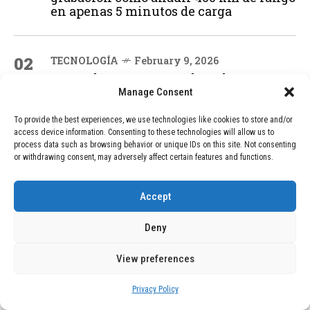
en apenas 5 minutos de carga
02
TECNOLOGÍA
February 9, 2026
Motor de 800 W, rango de 45 km y
ruedas todo terreno: este scooter cuesta
Manage Consent
solo 300 euros y representa una
adquisición impresionante
To provide the best experiences, we use technologies like cookies to store and/or
access device information. Consenting to these technologies will allow us to
process data such as browsing behavior or unique IDs on this site. Not consenting
or withdrawing consent, may adversely affect certain features and functions.
03
BLOG
December 24, 2025
GAME se Une a la Oferta de Balizas V16
Accept
Geolocalizadas, Obligatorias a Partir de
2026
Deny
View preferences
04
BLOG
December 24, 2025
Devastadora Explosión en Residencia
Privacy Policy
de Ancianos de Pensilvania Deja al
Menos Dos Víctimas Fatales