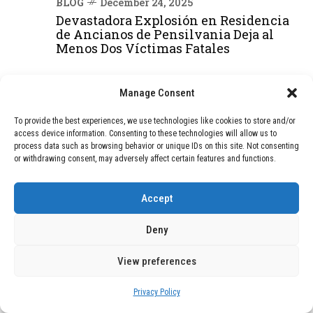
BLOG
December 24, 2025
Devastadora Explosión en Residencia
de Ancianos de Pensilvania Deja al
Menos Dos Víctimas Fatales
Manage Consent
DEAL OF THE MONTH
To provide the best experiences, we use technologies like cookies to store and/or
01
TECNOLOGÍA
December 24, 2025
access device information. Consenting to these technologies will allow us to
Vídeo impactante: BYD revela en
process data such as browsing behavior or unique IDs on this site. Not consenting
grabación cómo añadir 400 km de rango
or withdrawing consent, may adversely affect certain features and functions.
en apenas 5 minutos de carga
Accept
02
TECNOLOGÍA
February 9, 2026
Deny
Motor de 800 W, rango de 45 km y
ruedas todo terreno: este scooter cuesta
View preferences
solo 300 euros y representa una
adquisición impresionante
Privacy Policy