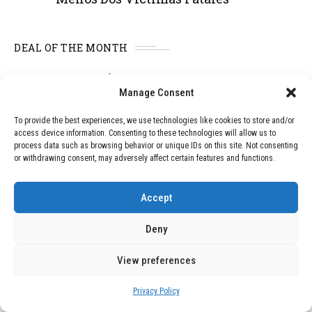
DEAL OF THE MONTH
01
TECNOLOGÍA
December 24, 2025
Manage Consent
Vídeo impactante: BYD revela en
grabación cómo añadir 400 km de rango
To provide the best experiences, we use technologies like cookies to store and/or
en apenas 5 minutos de carga
access device information. Consenting to these technologies will allow us to
process data such as browsing behavior or unique IDs on this site. Not consenting
or withdrawing consent, may adversely affect certain features and functions.
02
TECNOLOGÍA
February 9, 2026
Motor de 800 W, rango de 45 km y
Accept
ruedas todo terreno: este scooter cuesta
solo 300 euros y representa una
Deny
adquisición impresionante
View preferences
03
BLOG
December 24, 2025
Privacy Policy
GAME se Une a la Oferta de Balizas V16