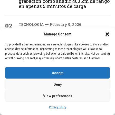
grabación cómo añadir 400 km de rango
en apenas 5 minutos de carga
02
TECNOLOGÍA
February 9, 2026
Motor de 800 W, rango de 45 km y
Manage Consent
ruedas todo terreno: este scooter cuesta
solo 300 euros y representa una
To provide the best experiences, we use technologies like cookies to store and/or
adquisición impresionante
access device information. Consenting to these technologies will allow us to
process data such as browsing behavior or unique IDs on this site. Not consenting
or withdrawing consent, may adversely affect certain features and functions.
03
BLOG
December 24, 2025
GAME se Une a la Oferta de Balizas V16
Accept
Geolocalizadas, Obligatorias a Partir de
2026
Deny
View preferences
04
BLOG
December 24, 2025
Devastadora Explosión en Residencia
Privacy Policy
de Ancianos de Pensilvania Deja al