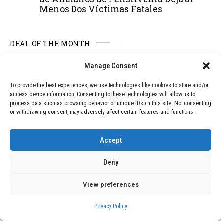
Menos Dos Víctimas Fatales
DEAL OF THE MONTH
01
TECNOLOGÍA
December 24, 2025
Manage Consent
Vídeo impactante: BYD revela en
To provide the best experiences, we use technologies like cookies to store and/or
grabación cómo añadir 400 km de rango
access device information. Consenting to these technologies will allow us to
en apenas 5 minutos de carga
process data such as browsing behavior or unique IDs on this site. Not consenting
or withdrawing consent, may adversely affect certain features and functions.
02
TECNOLOGÍA
February 9, 2026
Accept
Motor de 800 W, rango de 45 km y
ruedas todo terreno: este scooter cuesta
Deny
solo 300 euros y representa una
adquisición impresionante
View preferences
Privacy Policy
03
BLOG
December 24, 2025