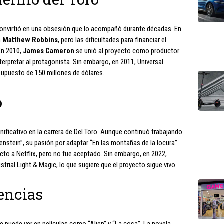
 convirtió en una obsesión que lo acompañó durante décadas. En
n
Matthew Robbins
, pero las dificultades para financiar el
En 2010,
James Cameron
se unió al proyecto como productor
erpretar al protagonista. Sin embargo, en 2011, Universal
supuesto de 150 millones de dólares.
o
nificativo en la carrera de Del Toro. Aunque continuó trabajando
enstein”, su pasión por adaptar “En las montañas de la locura”
cto a Netflix, pero no fue aceptado. Sin embargo, en 2022,
strial Light & Magic, lo que sugiere que el proyecto sigue vivo.
encias
se puede ver en películas como “Alien” y “La cosa”. La novela