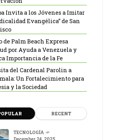
rvación
pa Invita a los Jóvenes a Imitar
adicalidad Evangélica” de San
isco
o de Palm Beach Expresa
tud por Ayuda a Venezuela y
ca Importancia de la Fe
sita del Cardenal Parolin a
mala: Un Fortalecimiento para
esia y la Sociedad
POPULAR
RECENT
TECNOLOGÍA
December 24, 2025