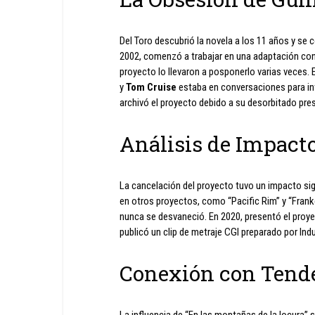
Del Toro descubrió la novela a los 11 años y se
2002, comenzó a trabajar en una adaptación co
proyecto lo llevaron a posponerlo varias veces. 
y
Tom Cruise
estaba en conversaciones para int
archivó el proyecto debido a su desorbitado pre
Análisis de Impact
La cancelación del proyecto tuvo un impacto sig
en otros proyectos, como “Pacific Rim” y “Frank
nunca se desvaneció. En 2020, presentó el proye
publicó un clip de metraje CGI preparado por Indu
Conexión con Tend
La influencia de “En las montañas de la locura” 