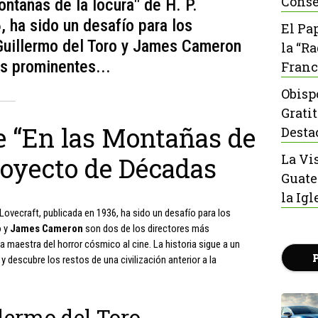
Conse
ntañas de la locura" de H. P.
, ha sido un desafío para los
El Pa
Guillermo del Toro y James Cameron
la “R
s prominentes...
Franc
Obisp
Grati
e “En las Montañas de
Desta
La Vi
royecto de Décadas
Guate
la Igl
 Lovecraft, publicada en 1936, ha sido un desafío para los
o
y
James Cameron
son dos de los directores más
 maestra del horror cósmico al cine. La historia sigue a un
y descubre los restos de una civilización anterior a la
lermo del Toro