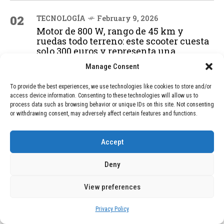
02
TECNOLOGÍA
February 9, 2026
Motor de 800 W, rango de 45 km y
ruedas todo terreno: este scooter cuesta
solo 300 euros y representa una
adquisición impresionante
Manage Consent
To provide the best experiences, we use technologies like cookies to store and/or
03
BLOG
December 24, 2025
access device information. Consenting to these technologies will allow us to
process data such as browsing behavior or unique IDs on this site. Not consenting
GAME se Une a la Oferta de Balizas V16
or withdrawing consent, may adversely affect certain features and functions.
Geolocalizadas, Obligatorias a Partir de
2026
Accept
04
Deny
BLOG
December 24, 2025
Devastadora Explosión en Residencia
de Ancianos de Pensilvania Deja al
View preferences
Menos Dos Víctimas Fatales
Privacy Policy