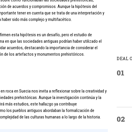
e sobre cómo funcionaban las sociedades prehistóricas,
ación de acuerdos y compromisos. Aunque la hipótesis del
portante tener en cuenta que se trata de una interpretación y
ía haber sido más complejo y multifacético.
firmen esta hipótesis es un desafío, pero el estudio de
ma en que las sociedades antiguas podrían haber utilizado el
lidar acuerdos, destacando la importancia de considerar el
ción de los artefactos y monumentos prehistóricos.
DEAL 
01
 en roca en Suecia nos invita a reflexionar sobre la creatividad y
ciedades prehistóricas. Aunque la investigación continúa y la
rirá más estudios, este hallazgo ya contribuye
mo los pueblos antiguos abordaban la formalización de
omplejidad de las culturas humanas a lo largo de la historia.
02