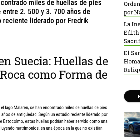
ncontrado miles de huellas de pies
Orden
e entre 2. 500 y 3. 700 años de
por N
 reciente liderado por Fredrik
La In
Edith
Sacrif
El Sa
n Suecia: Huellas de
Homaj
Reliq
n Roca como Forma de
 el lago Mälaren, se han encontrado miles de huellas de pies
0 años de antigüedad. Según un estudio reciente liderado por
 de Estocolmo, estas huellas podrían haber servido como una
cluyendo matrimonios, en una época en la que no existían