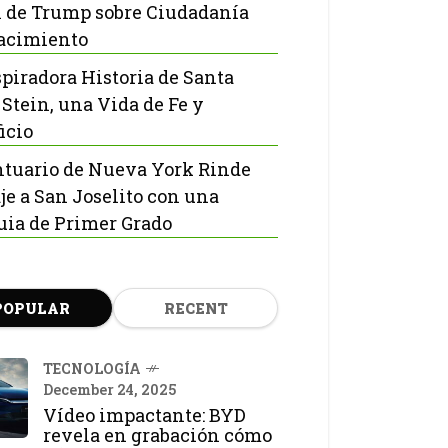
 de Trump sobre Ciudadanía
acimiento
spiradora Historia de Santa
 Stein, una Vida de Fe y
icio
ntuario de Nueva York Rinde
e a San Joselito con una
uia de Primer Grado
POPULAR
RECENT
TECNOLOGÍA
December 24, 2025
Vídeo impactante: BYD
revela en grabación cómo