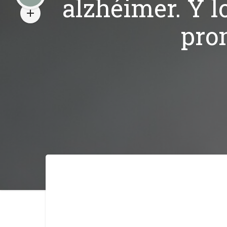
alzhéimer. Y 
pro