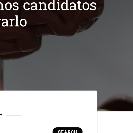
mos candidatos
arlo
H
SEARCH