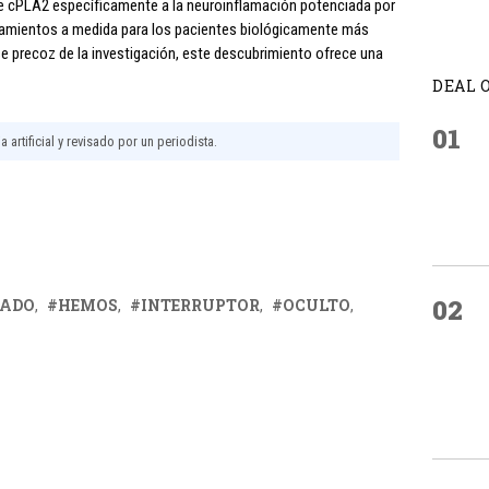
s de cPLA2 específicamente a la neuroinflamación potenciada por
atamientos a medida para los pacientes biológicamente más
e precoz de la investigación, este descubrimiento ofrece una
DEAL 
01
 artificial y revisado por un periodista.
02
RADO
HEMOS
INTERRUPTOR
OCULTO